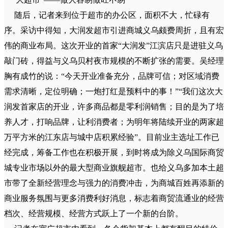
随后，记者来到位于超市的办公区，面积不大，忙碌有
序。采访中得知，大润发超市引进商城义乌颇费周折，且有宏
伟的商业布局。这次开业的首家“大润发”江滨店只是进驻义乌
敲门砖，得益与义乌贝村夜市规模的不断扩张的需要。吴经理
胸有成竹的说：“今天开业准备充分，品牌可信；对区域消费
需求清晰，定位明确；一炮打红是预料中的事！”“我们这次大
润发首家店的开业，许多商品都是零利润销售；目的是为了培
养人才，打响品牌，让利消费者；为明年将陆续开业的两家超
万平方米的江东店与城中店积累经验”。目前业主选址工作已
经完成，筹备工作也在积极开展，到时将成为除义乌国际商贸
城专业市场以外的最大型商业旗舰超市。也给义乌多加本土超
市带了全新经营理念与强力的消费冲击，为商城百姓再添新的
商业服务氛围与更多消费利好消息，标志着商贸流通业的经营
档次、经营规模、经营方式跃上了一个新的台阶。