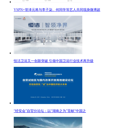
VSPN+管泽元将与李子柒、何同学等艺人共同现身微博超
恒洁卫浴又一创新突破 引领中国卫浴行业技术再升级
“经安会”自贸分论坛：以“湖南之为”贡献“中国之