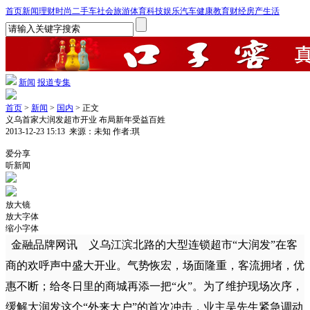
首页
新闻
理财
时尚
二手车
社会
旅游
体育
科技
娱乐
汽车
健康
教育
财经
房产
生活
新闻
报道专集
首页
>
新闻
>
国内
> 正文
义乌首家大润发超市开业 布局新年受益百姓
2013-12-23 15:13
来源：未知
作者:琪
1
爱分享
听新闻
放大镜
放大字体
缩小字体
金融品牌网
讯 义乌江滨北路的大型连锁超市“大润发”在客
商的欢呼声中盛大开业。气势恢宏，场面隆重，客流拥堵，优
惠不断；给冬日里的商城再添一把“火”。为了维护现场次序，
缓解大润发这个“外来大户”的首次冲击，业主吴先生紧急调动