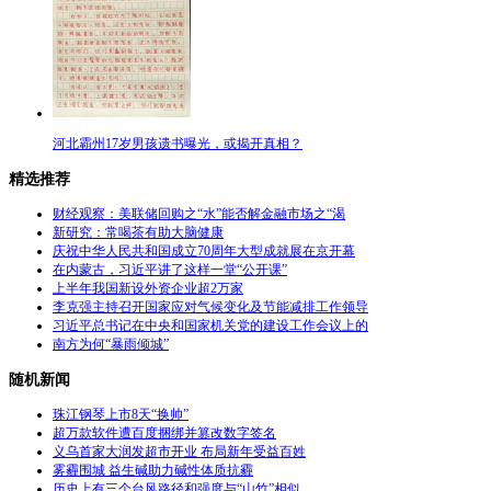
河北霸州17岁男孩遗书曝光，或揭开真相？
精选推荐
财经观察：美联储回购之“水”能否解金融市场之“渴
新研究：常喝茶有助大脑健康
庆祝中华人民共和国成立70周年大型成就展在京开幕
在内蒙古，习近平讲了这样一堂“公开课”
上半年我国新设外资企业超2万家
李克强主持召开国家应对气候变化及节能减排工作领导
习近平总书记在中央和国家机关党的建设工作会议上的
南方为何“暴雨倾城”
随机新闻
珠江钢琴上市8天“换帅”
超万款软件遭百度捆绑并篡改数字签名
义乌首家大润发超市开业 布局新年受益百姓
雾霾围城 益生碱助力碱性体质抗霾
历史上有三个台风路径和强度与“山竹”相似