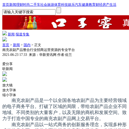
首页
新闻
理财
时尚
二手车
社会
旅游
体育
科技
娱乐
汽车
健康
教育
财经
房产
生活
新闻
报道专集
首页
>
新闻
>
国内
> 正文
南充农副产品整合行业招商运营资源的专业平台
2021-06-23 17:33
来源：华新资讯网
作者:佐兰
1
爱分享
听新闻
放大镜
放大字体
缩小字体
南充农副产品是一个以全国各地农副产品为主要经营领域
的电子商务平台。打破了区域的局限，带给农副产品企业不同
地域、不同类别的大量客户，以及无限的商机和发展空间。致
力于打造中国专业的南充农副产品网上交易平台。
南充农副产品以一站式商务的创新服务理念，实现多种形